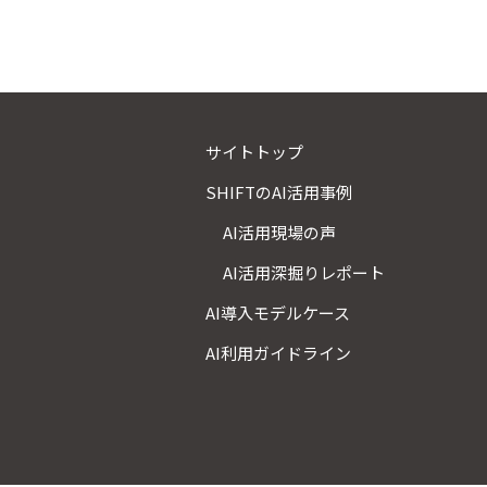
えてみせる。 SHIFT
サイトトップ
SHIFTのAI活用事例
AI活用現場の声
AI活用深掘りレポート
AI導入モデルケース
AI利用ガイドライン